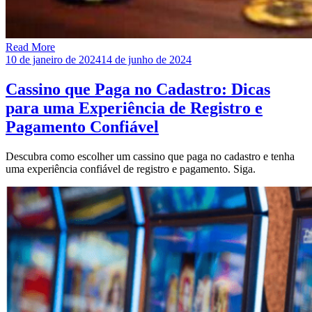
Read More
10 de janeiro de 2024
14 de junho de 2024
Cassino que Paga no Cadastro: Dicas
para uma Experiência de Registro e
Pagamento Confiável
Descubra como escolher um cassino que paga no cadastro e tenha
uma experiência confiável de registro e pagamento. Siga.