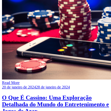
Read More
20 de janeiro de 2024
28 de janeiro de 2024
O Que É Cassino: Uma Exploração
Detalhada do Mundo do Entretenimento e