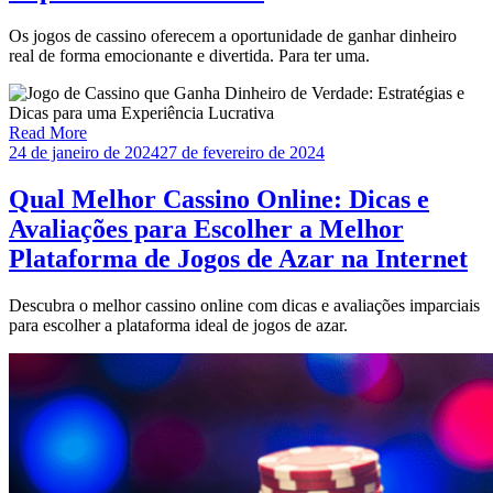
Os jogos de cassino oferecem a oportunidade de ganhar dinheiro
real de forma emocionante e divertida. Para ter uma.
Read More
24 de janeiro de 2024
27 de fevereiro de 2024
Qual Melhor Cassino Online: Dicas e
Avaliações para Escolher a Melhor
Plataforma de Jogos de Azar na Internet
Descubra o melhor cassino online com dicas e avaliações imparciais
para escolher a plataforma ideal de jogos de azar.