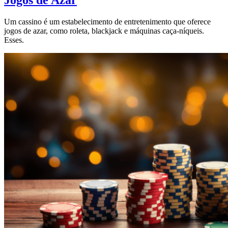
Jogos de Azar
Um cassino é um estabelecimento de entretenimento que oferece
jogos de azar, como roleta, blackjack e máquinas caça-níqueis.
Esses.