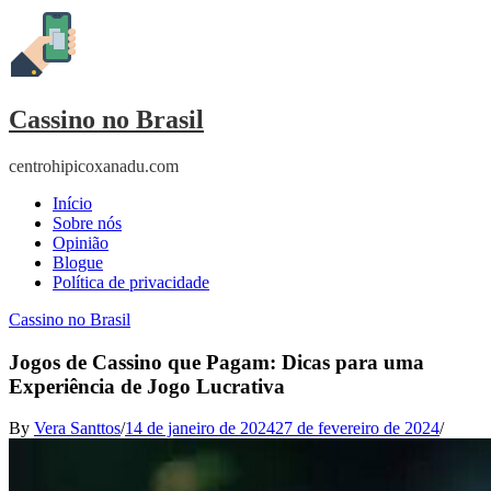
Skip
to
content
Cassino no Brasil
centrohipicoxanadu.com
Close
Início
Menu
Sobre nós
Opinião
Blogue
Política de privacidade
Cassino no Brasil
Jogos de Cassino que Pagam: Dicas para uma
Experiência de Jogo Lucrativa
By
Vera Santtos
/
14 de janeiro de 2024
27 de fevereiro de 2024
/