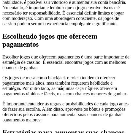
habilidade, é possível sair vitorioso e aumentar sua conta bancária.
No entanto, é importante lembrar que o jogo envolve riscos e é
necessário ter responsabilidade. É essencial definir limites e jogar
com moderação. Com uma abordagem consciente, os jogos de
cassino podem ser uma experiência empolgante e gratificante.
Escolhendo jogos que oferecem
pagamentos
Escolher jogos que oferecem pagamentos é uma parte importante da
estratégia de cassino. É essencial encontrar jogos com as melhores
chances de ganhar.
Os jogos de mesa como blackjack e roleta tendem a oferecer
pagamentos mais altos, mas também requerem habilidade e
estratégia. Por outro lado, as máquinas caça-níqueis oferecem
pagamentos rápidos e fáceis, mas com chances menores de ganhar.
É importante entender as regras e probabilidades de cada jogo antes
de fazer sua escolha. Além disso, aproveite os bônus e promoções
oferecidos pelos cassinos para aumentar suas chances de ganhar
pagamentos maiores.
Estratégias para aumentar suas chances